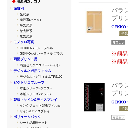
面質別
バラ
光沢系
プリ
光沢系(パール)
半光沢系
GEKKO
微光沢系
無光沢系
モノクロ写真
GEKKOパール・ラベル
※簡易
GEKKOシルバーラベル プラス
両面プリント用
※簡易
両面セミグロスペーパー(薄)
デジタルネガ用フィルム
デジタルネガフィルムTPS100
ピクトリコプルーフ
バラ
本紙シリーズ<グロス>
プリ
本紙シリーズ<マット>
製版・サイン&ディスプレイ
GEKKO
インクジェット製版フィルム
サイン&ディスプレイ
ボリュームパック
シート品/5冊セット