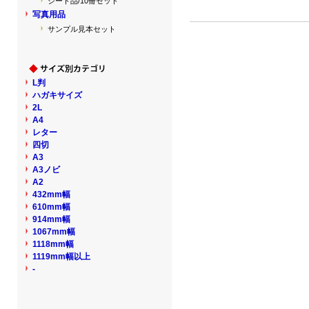
シート品/10冊セット
写真用品
サンプル見本セット
L判
ハガキサイズ
2L
A4
レター
四切
A3
A3ノビ
A2
432mm幅
610mm幅
914mm幅
1067mm幅
1118mm幅
1119mm幅以上
-