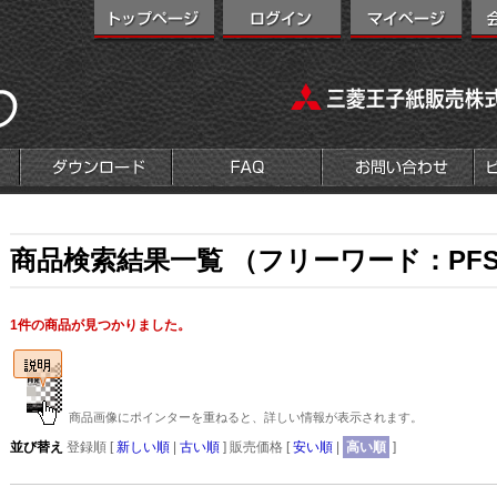
商品検索結果一覧 （フリーワード：PFS24
1件の商品が見つかりました。
商品画像にポインターを重ねると、詳しい情報が表示されます。
並び替え
登録順 [
新しい順
|
古い順
] 販売価格 [
安い順
|
高い順
]