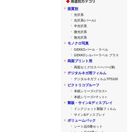
面質別
光沢系
光沢系(パール)
半光沢系
微光沢系
無光沢系
モノクロ写真
GEKKOパール・ラベル
GEKKOシルバーラベル プラス
両面プリント用
両面セミグロスペーパー(薄)
デジタルネガ用フィルム
デジタルネガフィルムTPS100
ピクトリコプルーフ
本紙シリーズ<グロス>
本紙シリーズ<マット>
製版・サイン&ディスプレイ
インクジェット製版フィルム
サイン&ディスプレイ
ボリュームパック
シート品/5冊セット