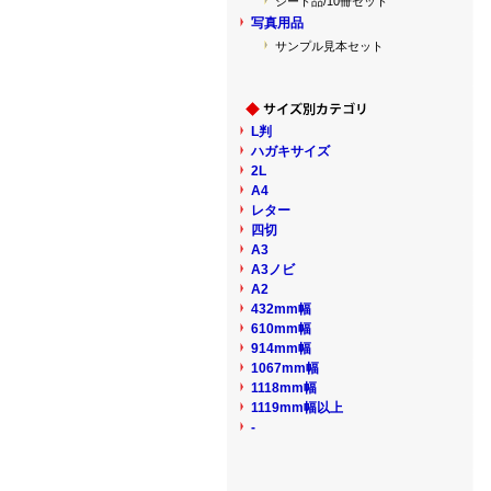
シート品/10冊セット
写真用品
サンプル見本セット
L判
ハガキサイズ
2L
A4
レター
四切
A3
A3ノビ
A2
432mm幅
610mm幅
914mm幅
1067mm幅
1118mm幅
1119mm幅以上
-