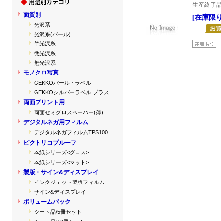
生産終了
面質別
[在庫限り
光沢系
光沢系(パール)
半光沢系
微光沢系
無光沢系
モノクロ写真
GEKKOパール・ラベル
GEKKOシルバーラベル プラス
両面プリント用
両面セミグロスペーパー(薄)
デジタルネガ用フィルム
デジタルネガフィルムTPS100
ピクトリコプルーフ
本紙シリーズ<グロス>
本紙シリーズ<マット>
製版・サイン&ディスプレイ
インクジェット製版フィルム
サイン&ディスプレイ
ボリュームパック
シート品/5冊セット