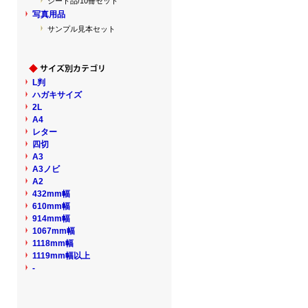
シート品/10冊セット
写真用品
サンプル見本セット
L判
ハガキサイズ
2L
A4
レター
四切
A3
A3ノビ
A2
432mm幅
610mm幅
914mm幅
1067mm幅
1118mm幅
1119mm幅以上
-