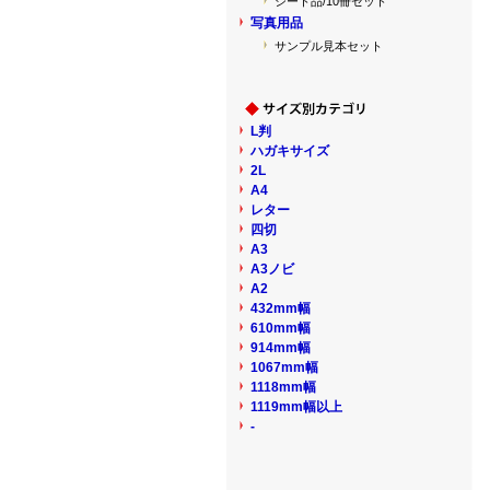
シート品/10冊セット
写真用品
サンプル見本セット
L判
ハガキサイズ
2L
A4
レター
四切
A3
A3ノビ
A2
432mm幅
610mm幅
914mm幅
1067mm幅
1118mm幅
1119mm幅以上
-