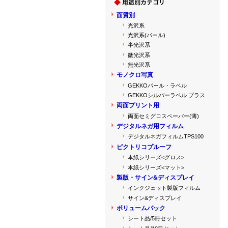
面質別
光沢系
光沢系(パール)
半光沢系
微光沢系
無光沢系
モノクロ写真
GEKKOパール・ラベル
GEKKOシルバーラベル プラス
両面プリント用
両面セミグロスペーパー(薄)
デジタルネガ用フィルム
デジタルネガフィルムTPS100
ピクトリコプルーフ
本紙シリーズ<グロス>
本紙シリーズ<マット>
製版・サイン&ディスプレイ
インクジェット製版フィルム
サイン&ディスプレイ
ボリュームパック
シート品/5冊セット