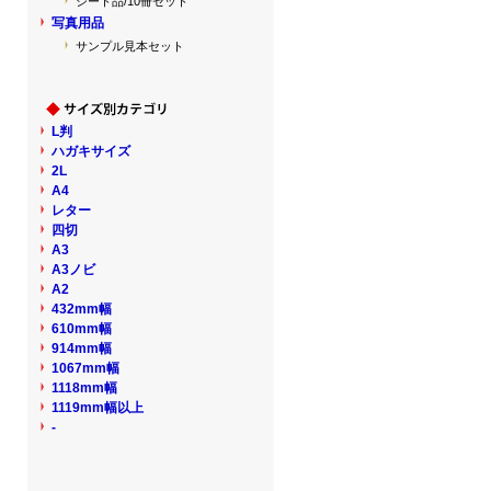
シート品/10冊セット
写真用品
サンプル見本セット
L判
ハガキサイズ
2L
A4
レター
四切
A3
A3ノビ
A2
432mm幅
610mm幅
914mm幅
1067mm幅
1118mm幅
1119mm幅以上
-