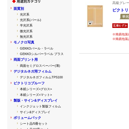
高級グレ
面質別
ピクトリ
光沢系
光沢系(パール)
半光沢系
微光沢系
※簡易包装
無光沢系
※簡易包装
モノクロ写真
GEKKOパール・ラベル
GEKKOシルバーラベル プラス
両面プリント用
両面セミグロスペーパー(薄)
デジタルネガ用フィルム
デジタルネガフィルムTPS100
ピクトリコプルーフ
本紙シリーズ<グロス>
本紙シリーズ<マット>
製版・サイン&ディスプレイ
インクジェット製版フィルム
サイン&ディスプレイ
ボリュームパック
シート品/5冊セット