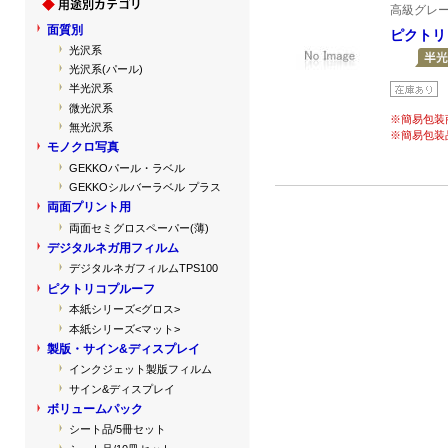
高級グレ
面質別
ピクトリ
光沢系
光沢系(パール)
半光沢系
微光沢系
※簡易包装
無光沢系
※簡易包装
モノクロ写真
GEKKOパール・ラベル
GEKKOシルバーラベル プラス
両面プリント用
両面セミグロスペーパー(薄)
デジタルネガ用フィルム
デジタルネガフィルムTPS100
ピクトリコプルーフ
本紙シリーズ<グロス>
本紙シリーズ<マット>
製版・サイン&ディスプレイ
インクジェット製版フィルム
サイン&ディスプレイ
ボリュームパック
シート品/5冊セット