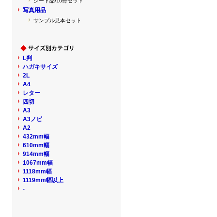
シート品/10冊セット
写真用品
サンプル見本セット
L判
ハガキサイズ
2L
A4
レター
四切
A3
A3ノビ
A2
432mm幅
610mm幅
914mm幅
1067mm幅
1118mm幅
1119mm幅以上
-