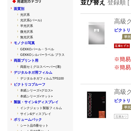
並び替え
登録順 [
面質別
光沢系
高級
光沢系(パール)
半光沢系
ピクトリ
微光沢系
無光沢系
モノクロ写真
GEKKOパール・ラベル
GEKKOシルバーラベル プラス
※簡易
両面プリント用
※簡易
両面セミグロスペーパー(薄)
デジタルネガ用フィルム
デジタルネガフィルムTPS100
ピクトリコプルーフ
高級
本紙シリーズ<グロス>
本紙シリーズ<マット>
ピクトリ
製版・サイン&ディスプレイ
インクジェット製版フィルム
サイン&ディスプレイ
ボリュームパック
シート品/5冊セット