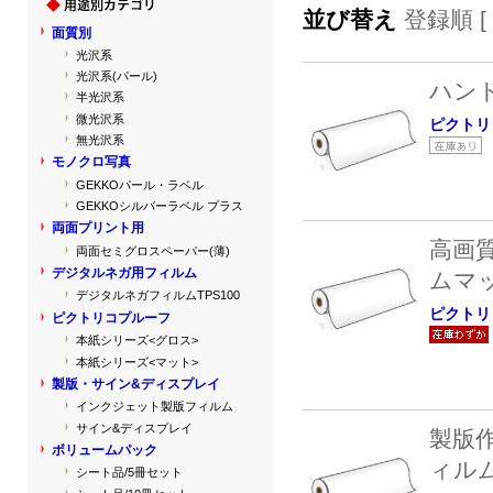
並び替え
登録順 [
面質別
光沢系
光沢系(パール)
ハン
半光沢系
微光沢系
ピクトリ
無光沢系
モノクロ写真
GEKKOパール・ラベル
GEKKOシルバーラベル プラス
両面プリント用
高画
両面セミグロスペーパー(薄)
デジタルネガ用フィルム
ムマ
デジタルネガフィルムTPS100
ピクトリ
ピクトリコプルーフ
本紙シリーズ<グロス>
本紙シリーズ<マット>
製版・サイン&ディスプレイ
インクジェット製版フィルム
サイン&ディスプレイ
製版
ボリュームパック
ィル
シート品/5冊セット