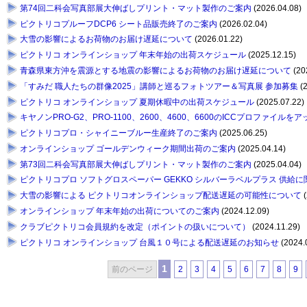
第74回二科会写真部展大伸ばしプリント・マット製作のご案内
(2026.04.08)
ピクトリコプルーフDCP6 シート品販売終了のご案内
(2026.02.04)
大雪の影響によるお荷物のお届け遅延について
(2026.01.22)
ピクトリコ オンラインショップ 年末年始の出荷スケジュール
(2025.12.15)
青森県東方沖を震源とする地震の影響によるお荷物のお届け遅延について
(20
「すみだ 職人たちの群像2025」講師と巡るフォトツアー＆写真展 参加募集
(2
ピクトリコ オンラインショップ 夏期休暇中の出荷スケジュール
(2025.07.22)
キヤノンPRO-G2、PRO-1100、2600、4600、6600のICCプロファイルを
ピクトリコプロ・シャイニーブルー生産終了のご案内
(2025.06.25)
オンラインショップ ゴールデンウィーク期間出荷のご案内
(2025.04.14)
第73回二科会写真部展大伸ばしプリント・マット製作のご案内
(2025.04.04)
ピクトリコプロ ソフトグロスペーパー GEKKO シルバーラベルプラス 供給
大雪の影響による ピクトリコオンラインショップ配送遅延の可能性について
(
オンラインショップ 年末年始の出荷についてのご案内
(2024.12.09)
クラブピクトリコ会員規約を改定（ポイントの扱いについて）
(2024.11.29)
ピクトリコ オンラインショップ 台風１０号による配送遅延のお知らせ
(2024.
1
前のページ
2
3
4
5
6
7
8
9