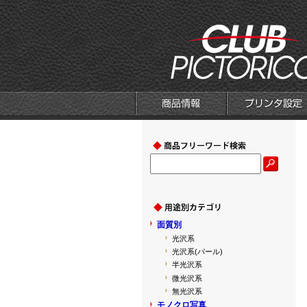
面質別
光沢系
光沢系(パール)
半光沢系
微光沢系
無光沢系
モノクロ写真