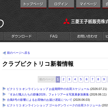
前のページへ戻る
クラブピクトリコ新着情報
1
前のページ
2
3
4
5
6
7
8
9
ピクトリコ オンラインショップ お盆期間中の出荷スケジュール
(2026.07.21)
「すみだ職人たちの群像2026」フォトツアー＆写真展参加募集
(2026.06.11)
台風6号の影響によるお荷物のお届け遅延について
(2026.06.03)
ピクトリコ オンラインショップ ゴールデンウィークの出荷スケジュール
(202