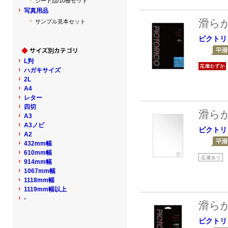
シート品/10冊セット
写真用品
滑ら
サンプル見本セット
ピクトリ
L判
ハガキサイズ
2L
A4
レター
四切
滑ら
A3
A3ノビ
ピクトリ
A2
432mm幅
610mm幅
914mm幅
1067mm幅
1118mm幅
1119mm幅以上
-
滑ら
ピクトリ