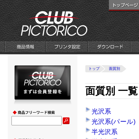
トップ
面質別
面質別 一覧
光沢系
光沢系(パール)
半光沢系