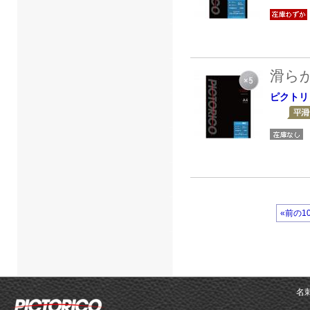
滑ら
ピクトリ
«前の1
名