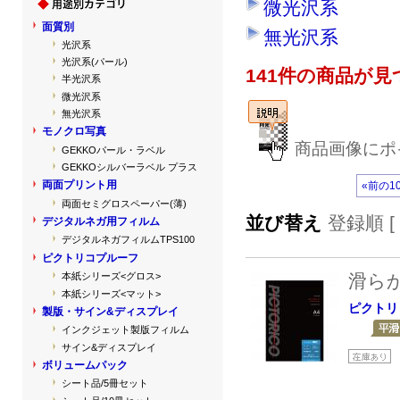
微光沢系
面質別
無光沢系
光沢系
光沢系(パール)
141件の商品が
半光沢系
微光沢系
無光沢系
モノクロ写真
商品画像にポ
GEKKOパール・ラベル
GEKKOシルバーラベル プラス
両面プリント用
«前の1
両面セミグロスペーパー(薄)
並び替え
登録順 [
デジタルネガ用フィルム
デジタルネガフィルムTPS100
ピクトリコプルーフ
滑ら
本紙シリーズ<グロス>
本紙シリーズ<マット>
ピクトリ
製版・サイン&ディスプレイ
インクジェット製版フィルム
サイン&ディスプレイ
ボリュームパック
シート品/5冊セット