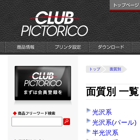
トップ
面質別
面質別 一覧
光沢系
光沢系(パール)
半光沢系