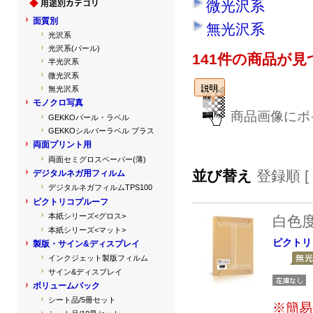
微光沢系
面質別
無光沢系
光沢系
光沢系(パール)
141件の商品が
半光沢系
微光沢系
無光沢系
モノクロ写真
商品画像にポ
GEKKOパール・ラベル
GEKKOシルバーラベル プラス
両面プリント用
両面セミグロスペーパー(薄)
並び替え
登録順 [
デジタルネガ用フィルム
デジタルネガフィルムTPS100
ピクトリコプルーフ
本紙シリーズ<グロス>
白色
本紙シリーズ<マット>
ピクトリ
製版・サイン&ディスプレイ
インクジェット製版フィルム
サイン&ディスプレイ
ボリュームパック
シート品/5冊セット
※簡易