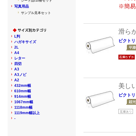
シート品/10冊セット
※簡易
写真用品
サンプル見本セット
滑ら
L判
ピクトリ
ハガキサイズ
2L
A4
レター
四切
A3
A3ノビ
A2
美し
432mm幅
610mm幅
ピクトリ
914mm幅
1067mm幅
1118mm幅
1119mm幅以上
-