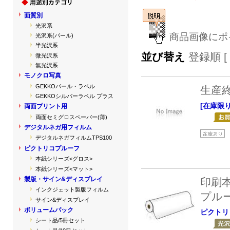
面質別
光沢系
商品画像にポ
光沢系(パール)
半光沢系
並び替え
登録順 [
微光沢系
無光沢系
モノクロ写真
GEKKOパール・ラベル
生産
GEKKOシルバーラベル プラス
[在庫限り
両面プリント用
両面セミグロスペーパー(薄)
デジタルネガ用フィルム
デジタルネガフィルムTPS100
ピクトリコプルーフ
本紙シリーズ<グロス>
本紙シリーズ<マット>
製版・サイン&ディスプレイ
印刷
インクジェット製版フィルム
プル
サイン&ディスプレイ
ボリュームパック
ピクトリコ
シート品/5冊セット