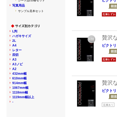
ピクトリ
シート品/10冊セット
写真用品
サンプル見本セット
L判
ハガキサイズ
贅沢
2L
ピクトリ
A4
レター
四切
A3
A3ノビ
A2
432mm幅
610mm幅
贅沢
914mm幅
1067mm幅
ピクトリ
1118mm幅
1119mm幅以上
-