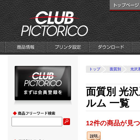
トップ
面質別
光沢
面質別 光
ルム 一覧
12件の商品が見