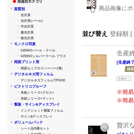
商品画像にポ
面質別
光沢系
光沢系(パール)
半光沢系
並び替え
登録順 [
微光沢系
無光沢系
モノクロ写真
GEKKOパール・ラベル
生産
GEKKOシルバーラベル プラス
[生産終
両面プリント用
両面セミグロスペーパー(薄)
デジタルネガ用フィルム
デジタルネガフィルムTPS100
ピクトリコプルーフ
※簡易
本紙シリーズ<グロス>
本紙シリーズ<マット>
※簡易
製版・サイン&ディスプレイ
インクジェット製版フィルム
サイン&ディスプレイ
ボリュームパック
贅沢
シート品/5冊セット