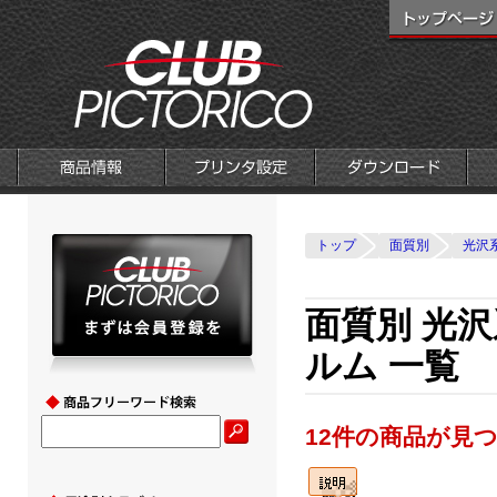
トップ
面質別
光沢
面質別 光
ルム 一覧
12件の商品が見