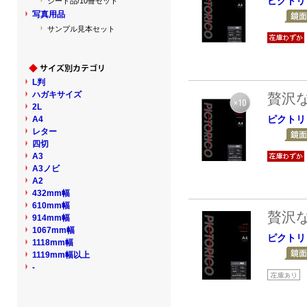
ピクトリ
シート品/10冊セット
写真用品
サンプル見本セット
L判
ハガキサイズ
贅沢
2L
ピクトリ
A4
レター
四切
A3
A3ノビ
A2
432mm幅
610mm幅
贅沢
914mm幅
1067mm幅
ピクトリ
1118mm幅
1119mm幅以上
-