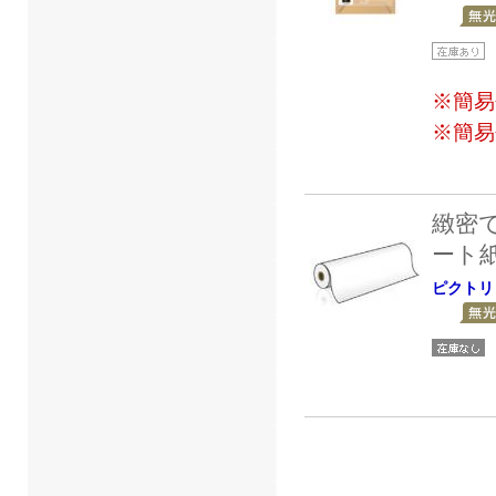
※簡易
※簡易
緻密
ート
ピクトリ