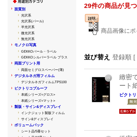
29件の商品が見
面質別
光沢系
光沢系(パール)
半光沢系
商品画像にポ
微光沢系
無光沢系
モノクロ写真
GEKKOパール・ラベル
並び替え
登録順 [
GEKKOシルバーラベル プラス
両面プリント用
両面セミグロスペーパー(薄)
緻密
デジタルネガ用フィルム
デジタルネガフィルムTPS100
ート
ピクトリコプルーフ
ピクトリ
本紙シリーズ<グロス>
本紙シリーズ<マット>
製版・サイン&ディスプレイ
インクジェット製版フィルム
サイン&ディスプレイ
ボリュームパック
シート品/5冊セット