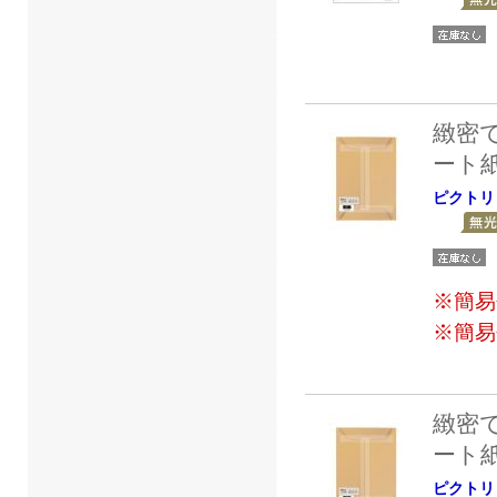
緻密
ート
ピクトリ
※簡易
※簡易
緻密
ート
ピクトリ