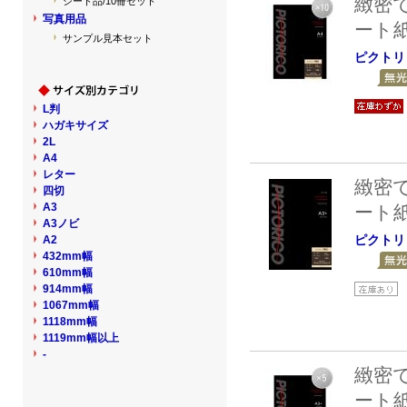
緻密
シート品/10冊セット
写真用品
ート
サンプル見本セット
ピクトリ
L判
ハガキサイズ
2L
A4
レター
緻密
四切
A3
ート
A3ノビ
ピクトリ
A2
432mm幅
610mm幅
914mm幅
1067mm幅
1118mm幅
1119mm幅以上
-
緻密
ート