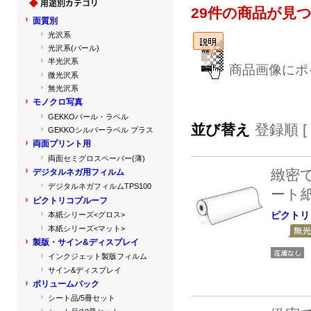
29件の商品が見
面質別
光沢系
光沢系(パール)
半光沢系
商品画像にポ
微光沢系
無光沢系
モノクロ写真
GEKKOパール・ラベル
並び替え
登録順 [
GEKKOシルバーラベル プラス
両面プリント用
両面セミグロスペーパー(薄)
緻密
デジタルネガ用フィルム
デジタルネガフィルムTPS100
ート
ピクトリコプルーフ
ピクトリ
本紙シリーズ<グロス>
本紙シリーズ<マット>
製版・サイン&ディスプレイ
インクジェット製版フィルム
サイン&ディスプレイ
ボリュームパック
シート品/5冊セット