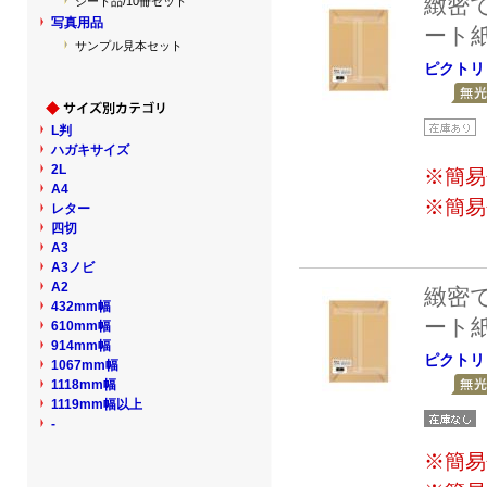
緻密
シート品/10冊セット
写真用品
ート
サンプル見本セット
ピクトリ
L判
ハガキサイズ
2L
※簡易
A4
※簡易
レター
四切
A3
A3ノビ
A2
緻密
432mm幅
ート
610mm幅
914mm幅
ピクトリ
1067mm幅
1118mm幅
1119mm幅以上
-
※簡易