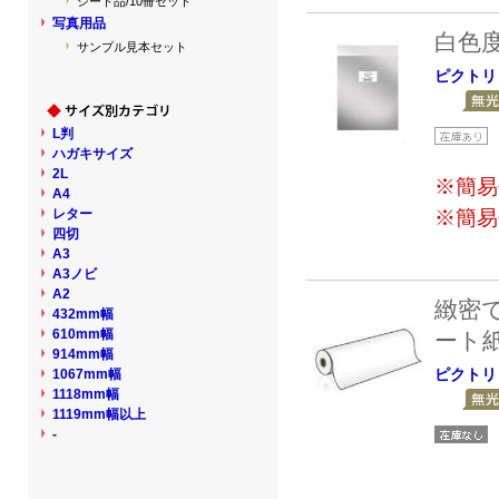
シート品/10冊セット
写真用品
白色
サンプル見本セット
ピクトリ
L判
ハガキサイズ
2L
※簡易
A4
レター
※簡易
四切
A3
A3ノビ
A2
緻密
432mm幅
610mm幅
ート
914mm幅
ピクトリ
1067mm幅
1118mm幅
1119mm幅以上
-