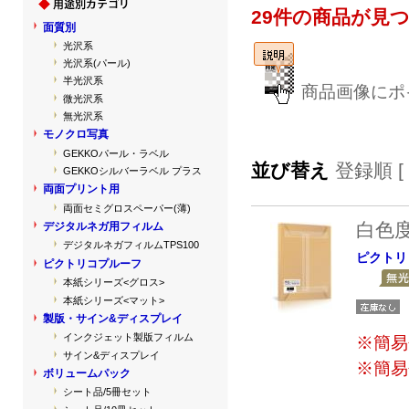
29件の商品が見
面質別
光沢系
光沢系(パール)
半光沢系
商品画像にポ
微光沢系
無光沢系
モノクロ写真
GEKKOパール・ラベル
並び替え
登録順 [
GEKKOシルバーラベル プラス
両面プリント用
両面セミグロスペーパー(薄)
白色
デジタルネガ用フィルム
デジタルネガフィルムTPS100
ピクトリ
ピクトリコプルーフ
本紙シリーズ<グロス>
本紙シリーズ<マット>
製版・サイン&ディスプレイ
インクジェット製版フィルム
※簡易
サイン&ディスプレイ
※簡易
ボリュームパック
シート品/5冊セット