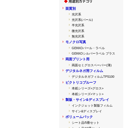
面質別
光沢系
光沢系(パール)
半光沢系
微光沢系
無光沢系
モノクロ写真
GEKKOパール・ラベル
GEKKOシルバーラベル プラス
両面プリント用
両面セミグロスペーパー(薄)
デジタルネガ用フィルム
デジタルネガフィルムTPS100
ピクトリコプルーフ
本紙シリーズ<グロス>
本紙シリーズ<マット>
製版・サイン&ディスプレイ
インクジェット製版フィルム
サイン&ディスプレイ
ボリュームパック
シート品/5冊セット