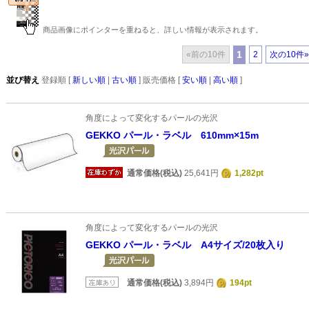
商品画像にポインターを重ねると、詳しい情報が表示されます。
1
«前の10件
2
次の10件»
並び替え
登録順 [
新しい順
|
古い順
] 販売価格 [
安い順
|
高い順
]
角度によって変化するパールの光沢
GEKKO パール・ラベル 610mm×15m
通常価格(税込)
25,641円
1,282pt
角度によって変化するパールの光沢
GEKKO パール・ラベル A4サイズ/20枚入り
通常価格(税込)
3,894円
194pt