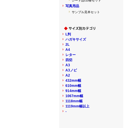
シート品/10冊セット
写真用品
サンプル見本セット
L判
ハガキサイズ
2L
A4
レター
四切
A3
A3ノビ
A2
432mm幅
610mm幅
914mm幅
1067mm幅
1118mm幅
1119mm幅以上
-