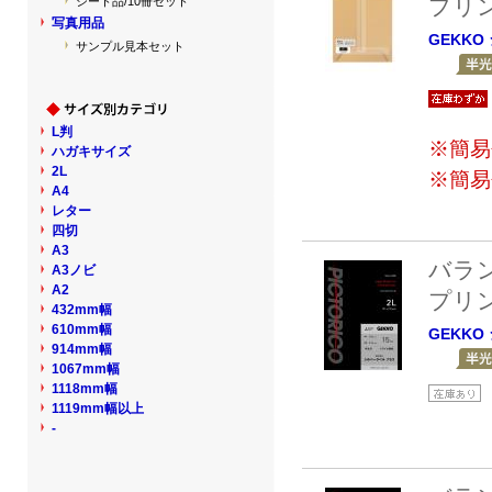
プリ
シート品/10冊セット
写真用品
GEKKO
サンプル見本セット
L判
※簡易
ハガキサイズ
2L
※簡易
A4
レター
四切
A3
バラ
A3ノビ
A2
プリ
432mm幅
610mm幅
GEKKO
914mm幅
1067mm幅
1118mm幅
1119mm幅以上
-