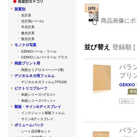
面質別
光沢系
商品画像にポ
光沢系(パール)
半光沢系
微光沢系
無光沢系
モノクロ写真
並び替え
登録順 [
GEKKOパール・ラベル
GEKKOシルバーラベル プラス
両面プリント用
バラ
両面セミグロスペーパー(薄)
プリ
デジタルネガ用フィルム
デジタルネガフィルムTPS100
GEKKO
ピクトリコプルーフ
本紙シリーズ<グロス>
本紙シリーズ<マット>
製版・サイン&ディスプレイ
インクジェット製版フィルム
サイン&ディスプレイ
ボリュームパック
バラ
シート品/5冊セット