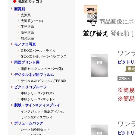
面質別
光沢系
商品画像にポ
光沢系(パール)
半光沢系
並び替え
登録順 [
微光沢系
無光沢系
モノクロ写真
GEKKOパール・ラベル
ワン
GEKKOシルバーラベル プラス
ピクトリ
両面プリント用
両面セミグロスペーパー(薄)
デジタルネガ用フィルム
デジタルネガフィルムTPS100
ピクトリコプルーフ
※簡易
本紙シリーズ<グロス>
※簡易
本紙シリーズ<マット>
製版・サイン&ディスプレイ
インクジェット製版フィルム
サイン&ディスプレイ
ワン
ボリュームパック
シート品/5冊セット
ピクトリ