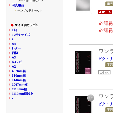
シート品/10冊セット
写真用品
サンプル見本セット
※簡易
※簡易
L判
ハガキサイズ
2L
A4
レター
ワン
四切
A3
ピクトリ
A3ノビ
A2
432mm幅
610mm幅
914mm幅
1067mm幅
1118mm幅
1119mm幅以上
ワン
-
ピクトリ