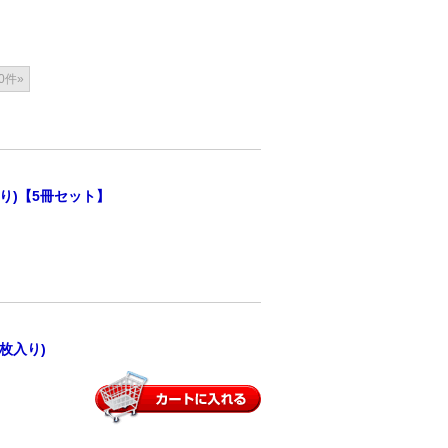
0件»
り)【5冊セット】
枚入り)