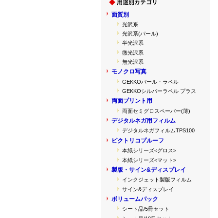
面質別
光沢系
光沢系(パール)
半光沢系
微光沢系
無光沢系
モノクロ写真
GEKKOパール・ラベル
GEKKOシルバーラベル プラス
両面プリント用
両面セミグロスペーパー(薄)
デジタルネガ用フィルム
デジタルネガフィルムTPS100
ピクトリコプルーフ
本紙シリーズ<グロス>
本紙シリーズ<マット>
製版・サイン&ディスプレイ
インクジェット製版フィルム
サイン&ディスプレイ
ボリュームパック
シート品/5冊セット