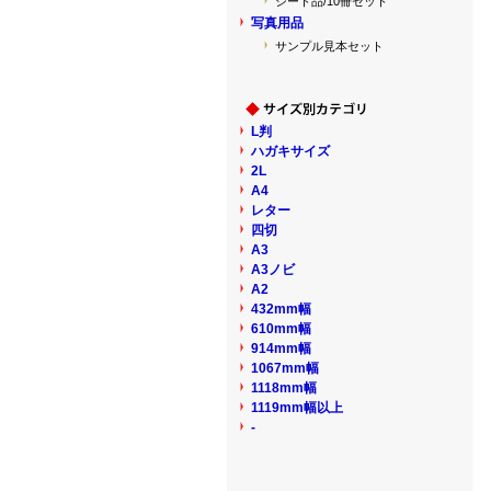
シート品/10冊セット
写真用品
サンプル見本セット
L判
ハガキサイズ
2L
A4
レター
四切
A3
A3ノビ
A2
432mm幅
610mm幅
914mm幅
1067mm幅
1118mm幅
1119mm幅以上
-