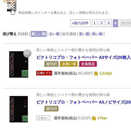
商品画像にポインターを重ねると、詳しい情報が表示されます。
4
«前の10件
1
2
3
次の1
並び替え
登録順 [
新しい順
|
古い順
] 販売価格 [
安い順
|
高い順
]
美しい発色とシャドー部の豊かな表情が持ち味
ピクトリコプロ・フォトペーパー A3サイズ(20枚入
通常価格(税込)
20,168円
2,016pt
美しい発色とシャドー部の豊かな表情が持ち味
ピクトリコプロ・フォトペーパー A3ノビサイズ(20
通常価格(税込)
5,522円
276pt