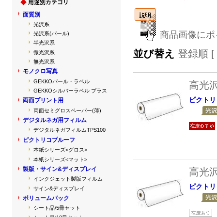
面質別
光沢系
商品画像にポ
光沢系(パール)
半光沢系
並び替え
登録順 [
微光沢系
無光沢系
モノクロ写真
GEKKOパール・ラベル
高光
GEKKOシルバーラベル プラス
ピクトリ
両面プリント用
両面セミグロスペーパー(薄)
デジタルネガ用フィルム
デジタルネガフィルムTPS100
ピクトリコプルーフ
本紙シリーズ<グロス>
本紙シリーズ<マット>
製版・サイン&ディスプレイ
高光
インクジェット製版フィルム
ピクトリ
サイン&ディスプレイ
ボリュームパック
シート品/5冊セット