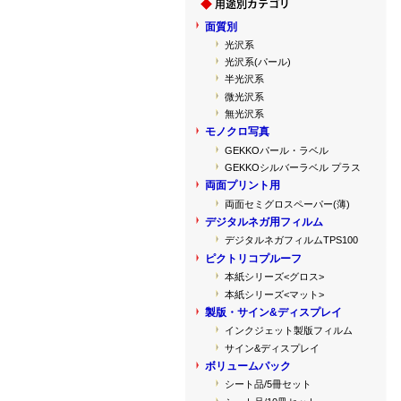
面質別
光沢系
光沢系(パール)
半光沢系
微光沢系
無光沢系
モノクロ写真
GEKKOパール・ラベル
GEKKOシルバーラベル プラス
両面プリント用
両面セミグロスペーパー(薄)
デジタルネガ用フィルム
デジタルネガフィルムTPS100
ピクトリコプルーフ
本紙シリーズ<グロス>
本紙シリーズ<マット>
製版・サイン&ディスプレイ
インクジェット製版フィルム
サイン&ディスプレイ
ボリュームパック
シート品/5冊セット