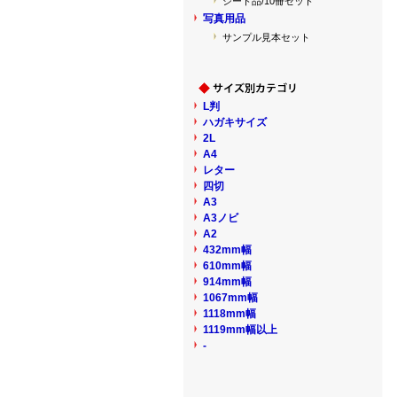
シート品/10冊セット
写真用品
サンプル見本セット
L判
ハガキサイズ
2L
A4
レター
四切
A3
A3ノビ
A2
432mm幅
610mm幅
914mm幅
1067mm幅
1118mm幅
1119mm幅以上
-