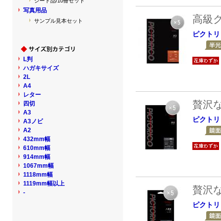
シート品/10冊セット
写真用品
高級
サンプル見本セット
ピクトリ
L判
ハガキサイズ
2L
A4
レター
贅沢
四切
A3
ピクトリ
A3ノビ
A2
432mm幅
610mm幅
914mm幅
1067mm幅
1118mm幅
1119mm幅以上
贅沢
-
ピクトリ