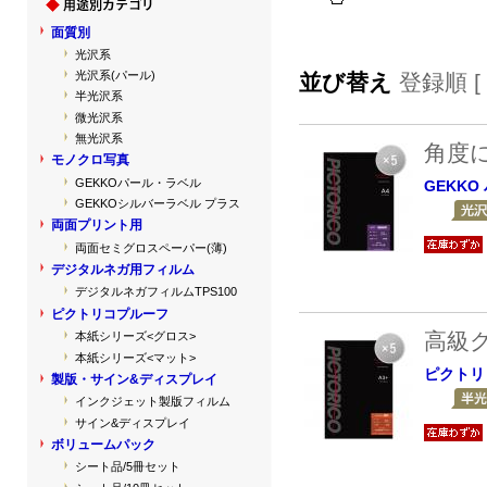
面質別
光沢系
光沢系(パール)
並び替え
登録順 [
半光沢系
微光沢系
無光沢系
角度
モノクロ写真
GEKKOパール・ラベル
GEKK
GEKKOシルバーラベル プラス
両面プリント用
両面セミグロスペーパー(薄)
デジタルネガ用フィルム
デジタルネガフィルムTPS100
ピクトリコプルーフ
高級
本紙シリーズ<グロス>
本紙シリーズ<マット>
ピクトリ
製版・サイン&ディスプレイ
インクジェット製版フィルム
サイン&ディスプレイ
ボリュームパック
シート品/5冊セット