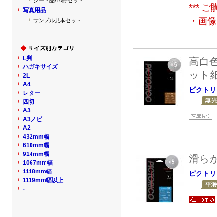
シート品/10冊セット
***
写真用品
・画像
サンプル見本セット
L判
高白
ハガキサイズ
ット
2L
A4
ピクトリ
レター
四切
A3
A3ノビ
A2
432mm幅
610mm幅
914mm幅
滑ら
1067mm幅
1118mm幅
ピクトリ
1119mm幅以上
-