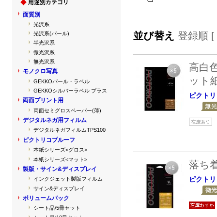
面質別
光沢系
並び替え
登録順 [
光沢系(パール)
半光沢系
微光沢系
無光沢系
高白
モノクロ写真
ット
GEKKOパール・ラベル
GEKKOシルバーラベル プラス
ピクトリ
両面プリント用
両面セミグロスペーパー(薄)
デジタルネガ用フィルム
デジタルネガフィルムTPS100
ピクトリコプルーフ
本紙シリーズ<グロス>
本紙シリーズ<マット>
落ち
製版・サイン&ディスプレイ
ピクトリ
インクジェット製版フィルム
サイン&ディスプレイ
ボリュームパック
シート品/5冊セット