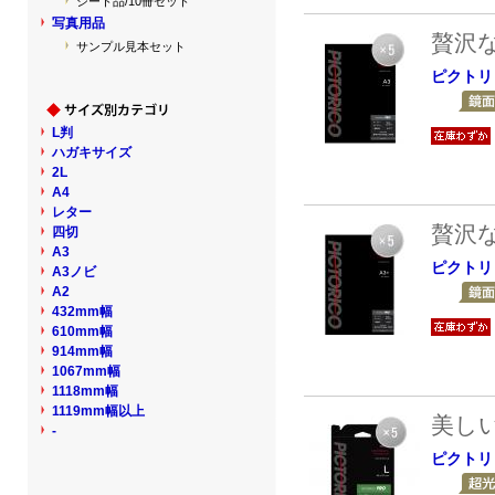
シート品/10冊セット
写真用品
贅沢
サンプル見本セット
ピクトリ
L判
ハガキサイズ
2L
A4
レター
贅沢
四切
A3
ピクトリ
A3ノビ
A2
432mm幅
610mm幅
914mm幅
1067mm幅
1118mm幅
1119mm幅以上
美し
-
ピクトリ