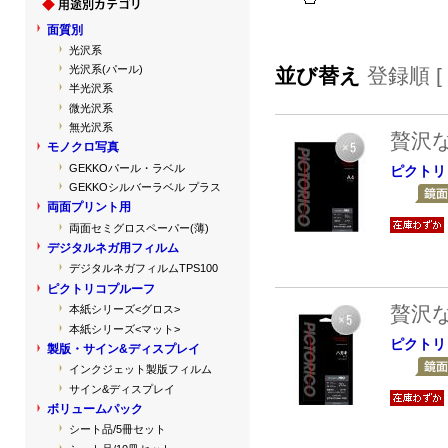
面質別
光沢系
光沢系(パール)
並び替え
登録順 [
半光沢系
微光沢系
無光沢系
贅沢
モノクロ写真
GEKKOパール・ラベル
ピクトリ
GEKKOシルバーラベル プラス
両面プリント用
両面セミグロスペーパー(薄)
デジタルネガ用フィルム
デジタルネガフィルムTPS100
ピクトリコプルーフ
贅沢
本紙シリーズ<グロス>
本紙シリーズ<マット>
ピクトリ
製版・サイン&ディスプレイ
インクジェット製版フィルム
サイン&ディスプレイ
ボリュームパック
シート品/5冊セット