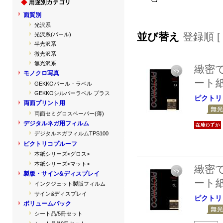
面質別
光沢系
並び替え
登録順 [
光沢系(パール)
半光沢系
微光沢系
無光沢系
緻密
モノクロ写真
ート
GEKKOパール・ラベル
GEKKOシルバーラベル プラス
ピクトリ
両面プリント用
両面セミグロスペーパー(薄)
デジタルネガ用フィルム
デジタルネガフィルムTPS100
ピクトリコプルーフ
本紙シリーズ<グロス>
本紙シリーズ<マット>
緻密
製版・サイン&ディスプレイ
ート
インクジェット製版フィルム
サイン&ディスプレイ
ピクトリ
ボリュームパック
シート品/5冊セット