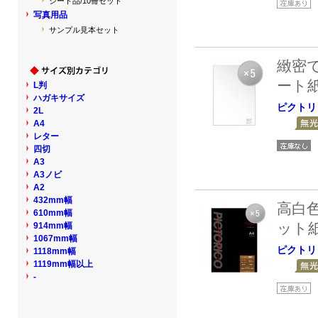
シート品/10冊セット
写真用品
サンプル見本セット
緻密
ート
L判
ハガキサイズ
ピクトリ
2L
A4
レター
四切
A3
A3ノビ
A2
432mm幅
高白
610mm幅
ット
914mm幅
1067mm幅
ピクトリ
1118mm幅
1119mm幅以上
-