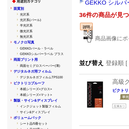
GEKKO シル
面質別
36件の商品が見
光沢系
光沢系(パール)
半光沢系
微光沢系
無光沢系
商品画像にポ
モノクロ写真
GEKKOパール・ラベル
GEKKOシルバーラベル プラス
両面プリント用
並び替え
登録順 [
両面セミグロスペーパー(薄)
デジタルネガ用フィルム
デジタルネガフィルムTPS100
高級
ピクトリコプルーフ
本紙シリーズ<グロス>
ピクトリ
本紙シリーズ<マット>
製版・サイン&ディスプレイ
インクジェット製版フィルム
サイン&ディスプレイ
ボリュームパック
シート品/5冊セット