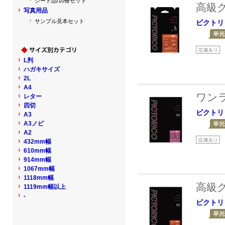
シート品/10冊セット
高級
写真用品
サンプル見本セット
ピクトリ
L判
ハガキサイズ
2L
A4
ワン
レター
四切
ピクトリ
A3
A3ノビ
A2
432mm幅
610mm幅
914mm幅
1067mm幅
1118mm幅
高級
1119mm幅以上
-
ピクトリ