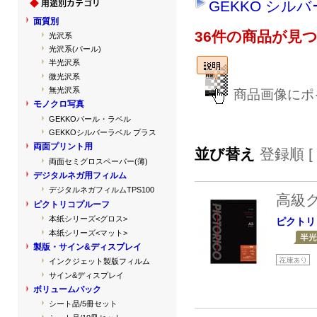
GEKKO シル
面質別
36件の商品が見
光沢系
光沢系(パール)
半光沢系
微光沢系
無光沢系
商品画像にポ
モノクロ写真
GEKKOパール・ラベル
GEKKOシルバーラベル プラス
両面プリント用
並び替え
登録順 [
両面セミグロスペーパー(薄)
デジタルネガ用フィルム
デジタルネガフィルムTPS100
高級
ピクトリコプルーフ
本紙シリーズ<グロス>
ピクトリ
本紙シリーズ<マット>
製版・サイン&ディスプレイ
インクジェット製版フィルム
サイン&ディスプレイ
ボリュームパック
シート品/5冊セット