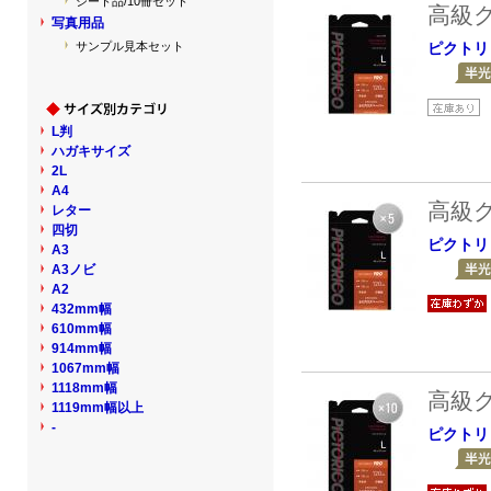
シート品/10冊セット
高級
写真用品
サンプル見本セット
ピクトリ
L判
ハガキサイズ
2L
A4
高級
レター
四切
ピクトリ
A3
A3ノビ
A2
432mm幅
610mm幅
914mm幅
1067mm幅
1118mm幅
高級
1119mm幅以上
-
ピクトリ