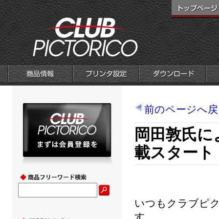
前のページへ戻
岡田敦氏に
載スタート
いつもクラブピ
す。