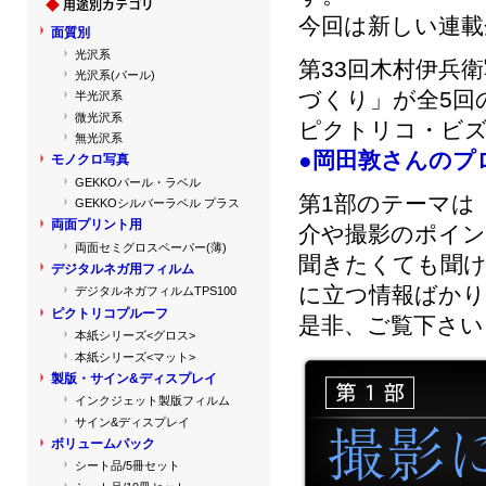
今回は新しい連載
面質別
光沢系
第33回木村伊兵
光沢系(パール)
づくり」が全5回
半光沢系
微光沢系
ピクトリコ・ビズ
無光沢系
●岡田敦さんのプ
モノクロ写真
GEKKOパール・ラベル
第1部のテーマは
GEKKOシルバーラベル プラス
両面プリント用
介や撮影のポイン
両面セミグロスペーパー(薄)
聞きたくても聞
デジタルネガ用フィルム
に立つ情報ばかり
デジタルネガフィルムTPS100
ピクトリコプルーフ
是非、ご覧下さい
本紙シリーズ<グロス>
本紙シリーズ<マット>
製版・サイン&ディスプレイ
インクジェット製版フィルム
サイン&ディスプレイ
ボリュームパック
シート品/5冊セット