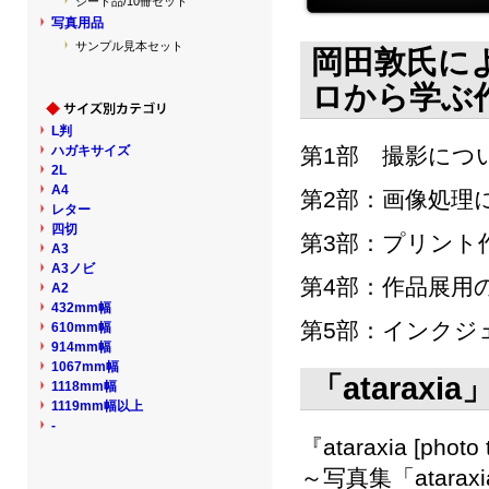
シート品/10冊セット
写真用品
サンプル見本セット
岡田敦氏に
ロから学ぶ
L判
ハガキサイズ
第1部 撮影につ
2L
A4
第2部：画像処理
レター
四切
第3部：プリント
A3
A3ノビ
第4部：作品展用
A2
432mm幅
第5部：インクジ
610mm幅
914mm幅
1067mm幅
「atara
1118mm幅
1119mm幅以上
-
『ataraxia [pho
～写真集「atar