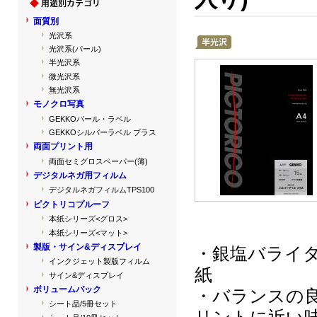
面質別
光沢系
光沢系(パール)
半光沢系
微光沢系
無光沢系
モノクロ写真
GEKKOパール・ラベル
GEKKOシルバーラベル プラス
両面プリント用
両面セミグロスペーパー(薄)
デジタルネガ用フィルム
デジタルネガフィルムTPS100
ピクトリコプルーフ
本紙シリーズ<グロス>
本紙シリーズ<マット>
製版・サイン&ディスプレイ
・銀塩バライ
インクジェット製版フィルム
紙
サイン&ディスプレイ
ボリュームパック
・バランスの
シート品/5冊セット
リントに近い