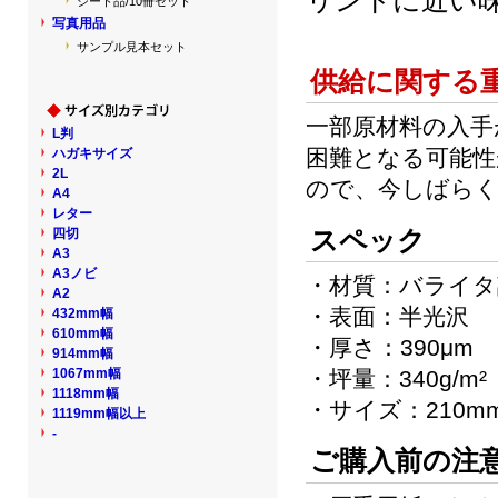
シート品/10冊セット
写真用品
サンプル見本セット
供給に関する
一部原材料の入手
L判
困難となる可能性
ハガキサイズ
2L
ので、今しばら
A4
レター
スペック
四切
A3
A3ノビ
・材質：バライタ
A2
・表面：半光沢
432mm幅
610mm幅
・厚さ：390μm
914mm幅
1067mm幅
・坪量：340g/m²
1118mm幅
・サイズ：210mm
1119mm幅以上
-
ご購入前の注