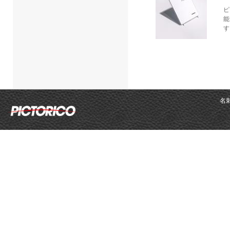
ピ
能
す
名