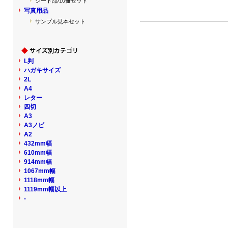
シート品/10冊セット
写真用品
サンプル見本セット
L判
ハガキサイズ
2L
A4
レター
四切
A3
A3ノビ
A2
432mm幅
610mm幅
914mm幅
1067mm幅
1118mm幅
1119mm幅以上
-