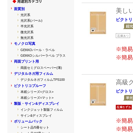
面質別
美し
光沢系
ピクトリ
光沢系(パール)
半光沢系
微光沢系
無光沢系
モノクロ写真
※簡易
GEKKOパール・ラベル
GEKKOシルバーラベル プラス
※簡易
両面プリント用
両面セミグロスペーパー(薄)
デジタルネガ用フィルム
デジタルネガフィルムTPS100
高級
ピクトリコプルーフ
ピクトリ
本紙シリーズ<グロス>
本紙シリーズ<マット>
製版・サイン&ディスプレイ
インクジェット製版フィルム
サイン&ディスプレイ
※簡易
ボリュームパック
シート品/5冊セット
※簡易