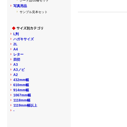
シート品/10冊セット
写真用品
サンプル見本セット
L判
ハガキサイズ
2L
A4
レター
四切
A3
A3ノビ
A2
432mm幅
610mm幅
914mm幅
1067mm幅
1118mm幅
1119mm幅以上
-