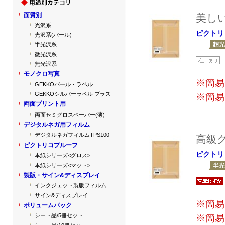
面質別
美し
光沢系
ピクトリ
光沢系(パール)
半光沢系
微光沢系
無光沢系
モノクロ写真
※簡易
GEKKOパール・ラベル
GEKKOシルバーラベル プラス
※簡易
両面プリント用
両面セミグロスペーパー(薄)
デジタルネガ用フィルム
デジタルネガフィルムTPS100
高級
ピクトリコプルーフ
ピクトリ
本紙シリーズ<グロス>
本紙シリーズ<マット>
製版・サイン&ディスプレイ
インクジェット製版フィルム
サイン&ディスプレイ
※簡易
ボリュームパック
シート品/5冊セット
※簡易