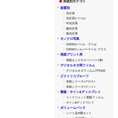
面質別
光沢系
光沢系(パール)
半光沢系
微光沢系
無光沢系
モノクロ写真
GEKKOパール・ラベル
GEKKOシルバーラベル プラス
両面プリント用
両面セミグロスペーパー(薄)
デジタルネガ用フィルム
デジタルネガフィルムTPS100
ピクトリコプルーフ
本紙シリーズ<グロス>
本紙シリーズ<マット>
製版・サイン&ディスプレイ
インクジェット製版フィルム
サイン&ディスプレイ
ボリュームパック
シート品/5冊セット