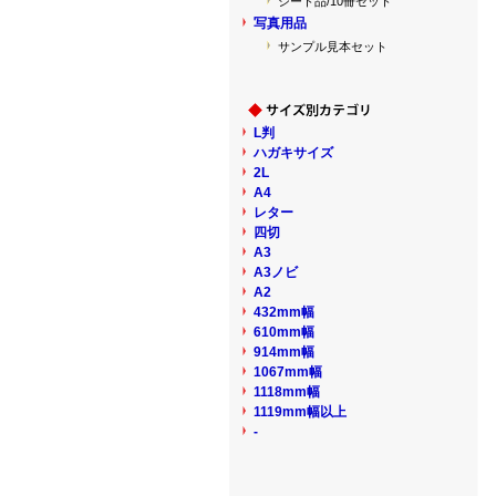
シート品/10冊セット
写真用品
サンプル見本セット
L判
ハガキサイズ
2L
A4
レター
四切
A3
A3ノビ
A2
432mm幅
610mm幅
914mm幅
1067mm幅
1118mm幅
1119mm幅以上
-