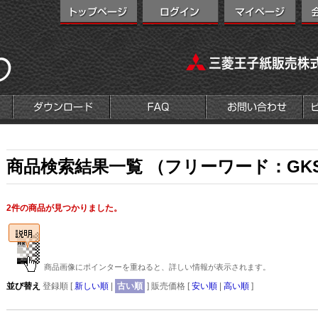
商品検索結果一覧 （フリーワード：GKSP
2件の商品が見つかりました。
商品画像にポインターを重ねると、詳しい情報が表示されます。
並び替え
登録順 [
新しい順
|
古い順
] 販売価格 [
安い順
|
高い順
]