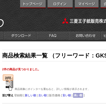
商品検索結果一覧 （フリーワード：GKSP
2件の商品が見つかりました。
商品画像にポインターを重ねると、詳しい情報が表示されます。
並び替え
登録順 [
新しい順
|
古い順
] 販売価格 [
安い順
|
高い順
]