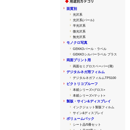
面質別
光沢系
光沢系(パール)
半光沢系
微光沢系
無光沢系
モノクロ写真
GEKKOパール・ラベル
GEKKOシルバーラベル プラス
両面プリント用
両面セミグロスペーパー(薄)
デジタルネガ用フィルム
デジタルネガフィルムTPS100
ピクトリコプルーフ
本紙シリーズ<グロス>
本紙シリーズ<マット>
製版・サイン&ディスプレイ
インクジェット製版フィルム
サイン&ディスプレイ
ボリュームパック
シート品/5冊セット