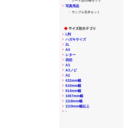
シート品/10冊セット
写真用品
サンプル見本セット
L判
ハガキサイズ
2L
A4
レター
四切
A3
A3ノビ
A2
432mm幅
610mm幅
914mm幅
1067mm幅
1118mm幅
1119mm幅以上
-