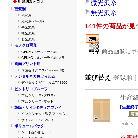
微光沢系
面質別
無光沢系
光沢系
光沢系(パール)
141件の商品が
半光沢系
微光沢系
無光沢系
モノクロ写真
商品画像にポ
GEKKOパール・ラベル
GEKKOシルバーラベル プラス
両面プリント用
両面セミグロスペーパー(薄)
並び替え
登録順 [
デジタルネガ用フィルム
デジタルネガフィルムTPS100
ピクトリコプルーフ
本紙シリーズ<グロス>
生産
本紙シリーズ<マット>
[生産終
製版・サイン&ディスプレイ
インクジェット製版フィルム
サイン&ディスプレイ
ボリュームパック
シート品/5冊セット
※簡易