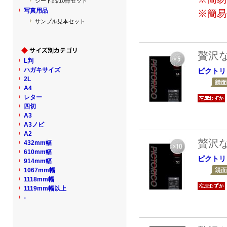
シート品/10冊セット
写真用品
※簡易
サンプル見本セット
贅沢
L判
ハガキサイズ
ピクトリ
2L
A4
レター
四切
A3
A3ノビ
A2
贅沢
432mm幅
610mm幅
ピクトリ
914mm幅
1067mm幅
1118mm幅
1119mm幅以上
-