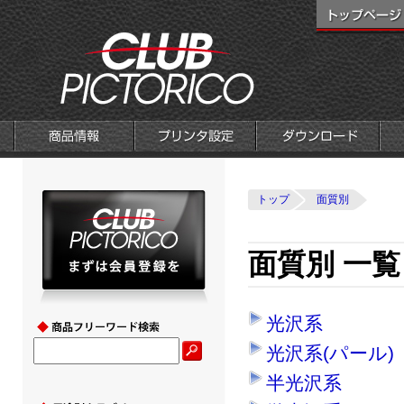
トップ
面質別
面質別 一覧
光沢系
光沢系(パール)
半光沢系