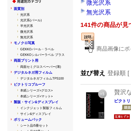
微光沢系
面質別
無光沢系
光沢系
光沢系(パール)
141件の商品が
半光沢系
微光沢系
無光沢系
モノクロ写真
商品画像にポ
GEKKOパール・ラベル
GEKKOシルバーラベル プラス
両面プリント用
両面セミグロスペーパー(薄)
並び替え
登録順 [
デジタルネガ用フィルム
デジタルネガフィルムTPS100
ピクトリコプルーフ
贅沢
本紙シリーズ<グロス>
本紙シリーズ<マット>
ピクトリ
製版・サイン&ディスプレイ
インクジェット製版フィルム
サイン&ディスプレイ
ボリュームパック
シート品/5冊セット