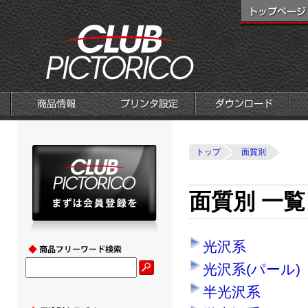
トップ
面質別
面質別 一覧
光沢系
光沢系(パール)
半光沢系