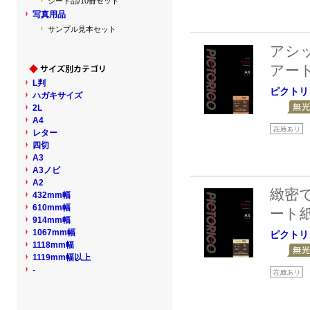
シート品/10冊セット
写真用品
サンプル見本セット
アシ
アー
L判
ピクトリ
ハガキサイズ
2L
A4
レター
四切
A3
A3ノビ
A2
緻密
432mm幅
610mm幅
ート
914mm幅
1067mm幅
ピクトリ
1118mm幅
1119mm幅以上
-