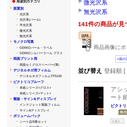
微光沢系
面質別
無光沢系
光沢系
光沢系(パール)
141件の商品が
半光沢系
微光沢系
無光沢系
モノクロ写真
商品画像にポ
GEKKOパール・ラベル
GEKKOシルバーラベル プラス
両面プリント用
«前の
両面セミグロスペーパー(薄)
並び替え
登録順 [
デジタルネガ用フィルム
デジタルネガフィルムTPS100
ピクトリコプルーフ
アシ
本紙シリーズ<グロス>
本紙シリーズ<マット>
ート
製版・サイン&ディスプレイ
インクジェット製版フィルム
ピクトリ
サイン&ディスプレイ
ボリュームパック
シート品/5冊セット