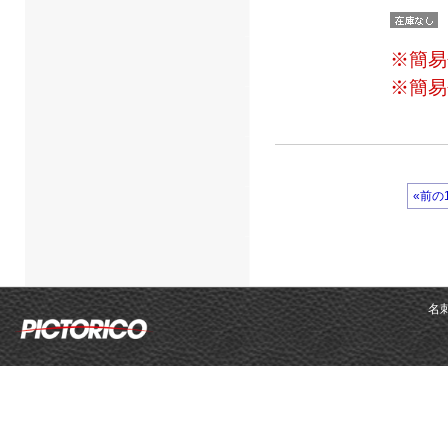
※簡易
※簡易
«前の
名