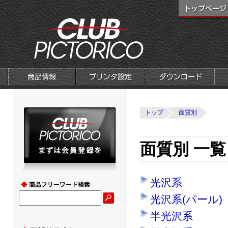
トップ
面質別
面質別 一覧
光沢系
光沢系(パール)
半光沢系