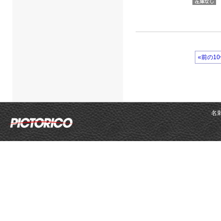
«前の1
名