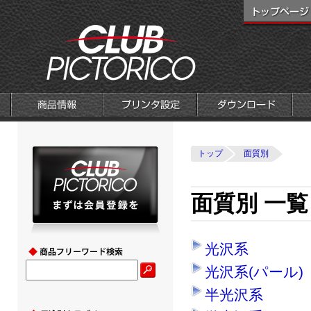
トップ
面質別
面質別 一覧
光沢系
光沢系(パール)
半光沢系