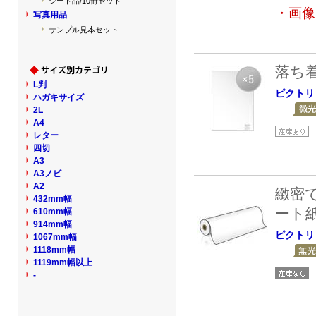
シート品/10冊セット
・画像
写真用品
サンプル見本セット
落ち
L判
ピクトリ
ハガキサイズ
2L
A4
レター
四切
A3
A3ノビ
A2
緻密
432mm幅
ート
610mm幅
914mm幅
ピクトリ
1067mm幅
1118mm幅
1119mm幅以上
-