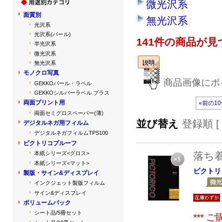
微光沢系
面質別
無光沢系
光沢系
光沢系(パール)
141件の商品が
半光沢系
微光沢系
無光沢系
モノクロ写真
商品画像にポ
GEKKOパール・ラベル
GEKKOシルバーラベル プラス
両面プリント用
«前の1
両面セミグロスペーパー(薄)
並び替え
登録順 [
デジタルネガ用フィルム
デジタルネガフィルムTPS100
ピクトリコプルーフ
落ち
本紙シリーズ<グロス>
本紙シリーズ<マット>
ピクトリ
製版・サイン&ディスプレイ
インクジェット製版フィルム
サイン&ディスプレイ
ボリュームパック
シート品/5冊セット
***