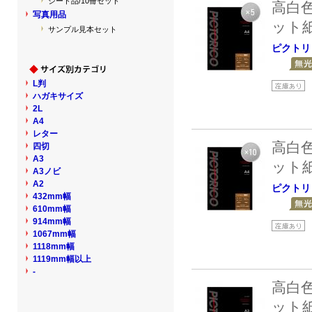
シート品/10冊セット
高白
写真用品
ット
サンプル見本セット
ピクトリ
L判
ハガキサイズ
2L
A4
レター
高白
四切
A3
ット
A3ノビ
A2
ピクトリ
432mm幅
610mm幅
914mm幅
1067mm幅
1118mm幅
1119mm幅以上
-
高白
ット