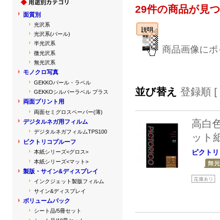
29件の商品が見
面質別
光沢系
光沢系(パール)
半光沢系
商品画像にポ
微光沢系
無光沢系
モノクロ写真
GEKKOパール・ラベル
並び替え
登録順 [
GEKKOシルバーラベル プラス
両面プリント用
両面セミグロスペーパー(薄)
高白
デジタルネガ用フィルム
デジタルネガフィルムTPS100
ット
ピクトリコプルーフ
ピクトリ
本紙シリーズ<グロス>
本紙シリーズ<マット>
製版・サイン&ディスプレイ
インクジェット製版フィルム
サイン&ディスプレイ
ボリュームパック
シート品/5冊セット