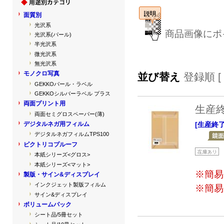
面質別
光沢系
商品画像にポ
光沢系(パール)
半光沢系
微光沢系
無光沢系
モノクロ写真
並び替え
登録順 [
GEKKOパール・ラベル
GEKKOシルバーラベル プラス
両面プリント用
生産
両面セミグロスペーパー(薄)
[生産終
デジタルネガ用フィルム
デジタルネガフィルムTPS100
ピクトリコプルーフ
本紙シリーズ<グロス>
本紙シリーズ<マット>
※簡易
製版・サイン&ディスプレイ
インクジェット製版フィルム
※簡易
サイン&ディスプレイ
ボリュームパック
シート品/5冊セット