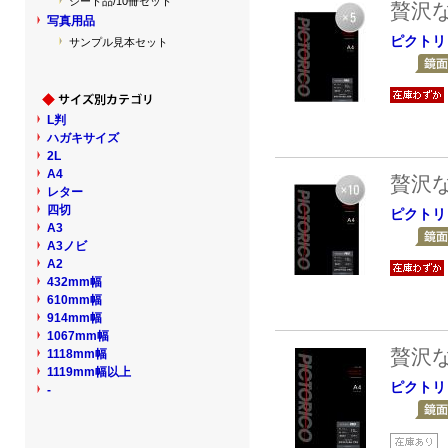
シート品/10冊セット
贅沢
写真用品
ピクトリ
サンプル見本セット
L判
ハガキサイズ
2L
A4
贅沢
レター
四切
ピクトリ
A3
A3ノビ
A2
432mm幅
610mm幅
914mm幅
1067mm幅
贅沢
1118mm幅
1119mm幅以上
ピクトリ
-