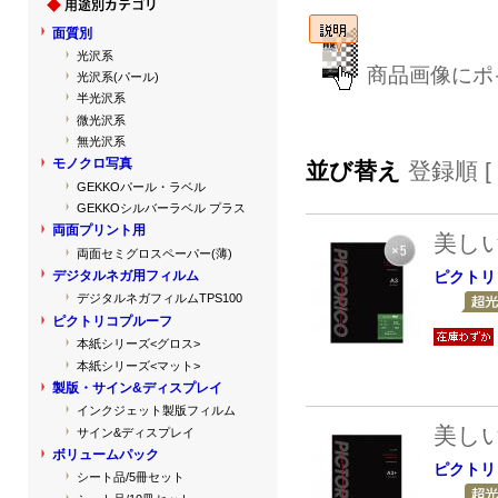
面質別
光沢系
商品画像にポ
光沢系(パール)
半光沢系
微光沢系
無光沢系
モノクロ写真
並び替え
登録順 [
GEKKOパール・ラベル
GEKKOシルバーラベル プラス
両面プリント用
美し
両面セミグロスペーパー(薄)
ピクトリ
デジタルネガ用フィルム
デジタルネガフィルムTPS100
ピクトリコプルーフ
本紙シリーズ<グロス>
本紙シリーズ<マット>
製版・サイン&ディスプレイ
インクジェット製版フィルム
美し
サイン&ディスプレイ
ボリュームパック
ピクトリ
シート品/5冊セット