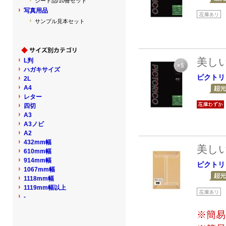
シート品/10冊セット
写真用品
サンプル見本セット
美し
L判
ハガキサイズ
ピクトリ
2L
A4
レター
四切
A3
A3ノビ
A2
432mm幅
美し
610mm幅
914mm幅
ピクトリ
1067mm幅
1118mm幅
1119mm幅以上
-
※簡易