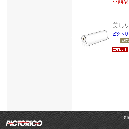
※簡易
美し
ピクトリ
名