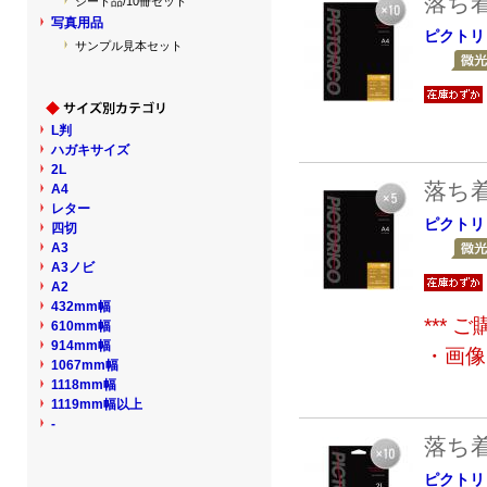
落ち
シート品/10冊セット
写真用品
ピクトリ
サンプル見本セット
L判
ハガキサイズ
2L
落ち
A4
レター
ピクトリ
四切
A3
A3ノビ
A2
432mm幅
***
610mm幅
914mm幅
・画像
1067mm幅
1118mm幅
1119mm幅以上
-
落ち
ピクトリ