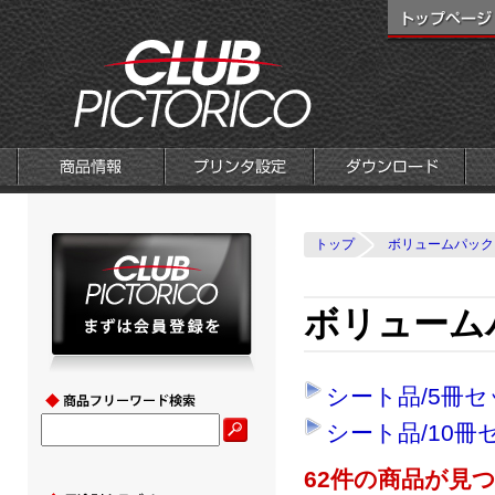
トップ
ボリュームパック
ボリューム
シート品/5冊セ
シート品/10冊
62件の商品が見