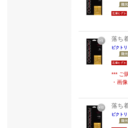
落ち
ピクトリ
***
・画像
落ち
ピクトリ