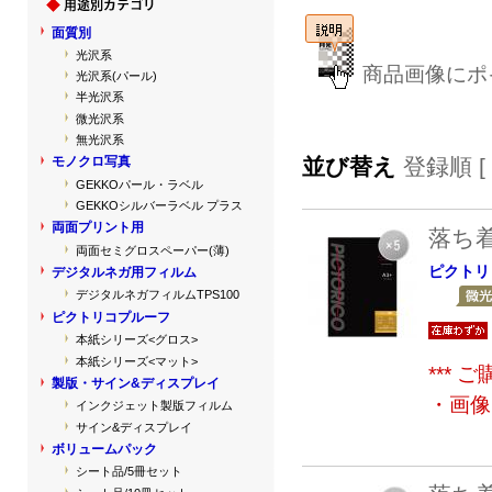
面質別
光沢系
商品画像にポ
光沢系(パール)
半光沢系
微光沢系
無光沢系
並び替え
登録順 [
モノクロ写真
GEKKOパール・ラベル
GEKKOシルバーラベル プラス
両面プリント用
落ち
両面セミグロスペーパー(薄)
ピクトリ
デジタルネガ用フィルム
デジタルネガフィルムTPS100
ピクトリコプルーフ
本紙シリーズ<グロス>
本紙シリーズ<マット>
***
製版・サイン&ディスプレイ
・画像
インクジェット製版フィルム
サイン&ディスプレイ
ボリュームパック
シート品/5冊セット