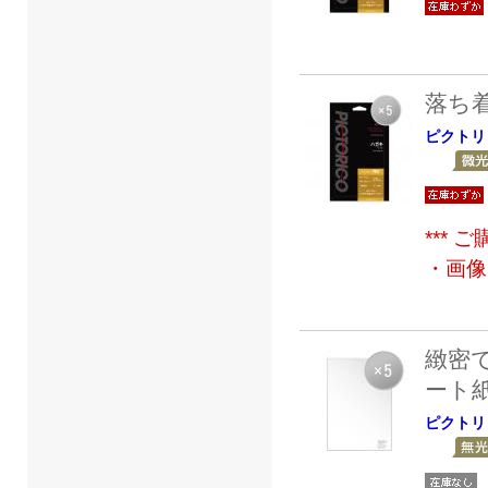
落ち
ピクトリ
***
・画像
緻密
ート
ピクトリ