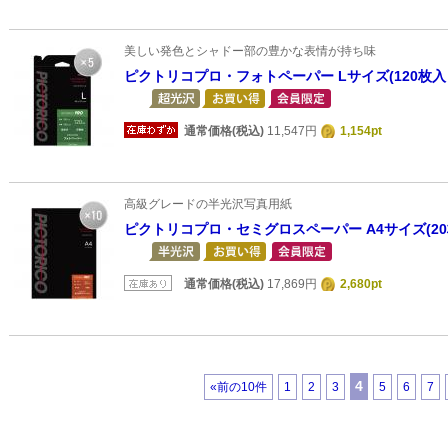
美しい発色とシャドー部の豊かな表情が持ち味
ピクトリコプロ・フォトペーパー Lサイズ(120枚入
通常価格(税込)
11,547円
1,154pt
高級グレードの半光沢写真用紙
ピクトリコプロ・セミグロスペーパー A4サイズ(20
通常価格(税込)
17,869円
2,680pt
4
«前の10件
1
2
3
5
6
7