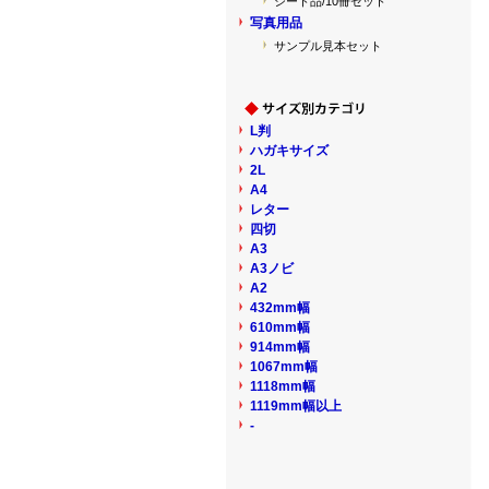
シート品/10冊セット
写真用品
サンプル見本セット
L判
ハガキサイズ
2L
A4
レター
四切
A3
A3ノビ
A2
432mm幅
610mm幅
914mm幅
1067mm幅
1118mm幅
1119mm幅以上
-