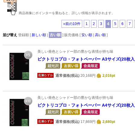
商品画像にポインターを重ねると、詳しい情報が表示されます。
4
«前の10件
1
2
3
5
6
7
並び替え
登録順 [
新しい順
|
古い順
] 販売価格 [
安い順
|
高い順
]
美しい発色とシャドー部の豊かな表情が持ち味
ピクトリコプロ・フォトペーパー A3サイズ(20枚入
通常価格(税込)
20,168円
2,016pt
美しい発色とシャドー部の豊かな表情が持ち味
ピクトリコプロ・フォトペーパー A4サイズ(20枚入
通常価格(税込)
17,869円
2,680pt