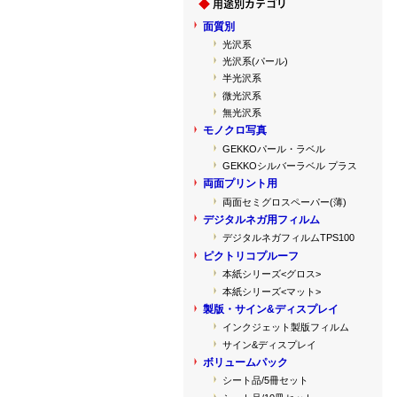
面質別
光沢系
光沢系(パール)
半光沢系
微光沢系
無光沢系
モノクロ写真
GEKKOパール・ラベル
GEKKOシルバーラベル プラス
両面プリント用
両面セミグロスペーパー(薄)
デジタルネガ用フィルム
デジタルネガフィルムTPS100
ピクトリコプルーフ
本紙シリーズ<グロス>
本紙シリーズ<マット>
製版・サイン&ディスプレイ
インクジェット製版フィルム
サイン&ディスプレイ
ボリュームパック
シート品/5冊セット