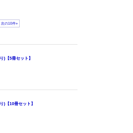
次の10件»
り)【5冊セット】
り)【10冊セット】