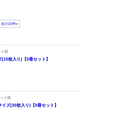
次の10件»
ート紙
(15枚入り)【5冊セット】
ット紙
イズ(30枚入り)【5冊セット】