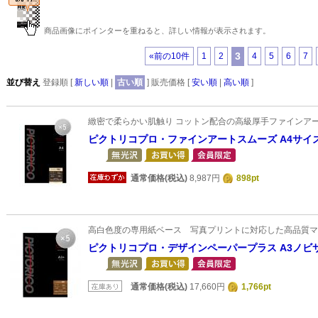
商品画像にポインターを重ねると、詳しい情報が表示されます。
3
«前の10件
1
2
4
5
6
7
並び替え
登録順 [
新しい順
|
古い順
] 販売価格 [
安い順
|
高い順
]
緻密で柔らかい肌触り コットン配合の高級厚手ファインア
ピクトリコプロ・ファインアートスムーズ A4サイズ
通常価格(税込)
8,987円
898pt
高白色度の専用紙ベース 写真プリントに対応した高品質マ
ピクトリコプロ・デザインペーパープラス A3ノビサ
通常価格(税込)
17,660円
1,766pt