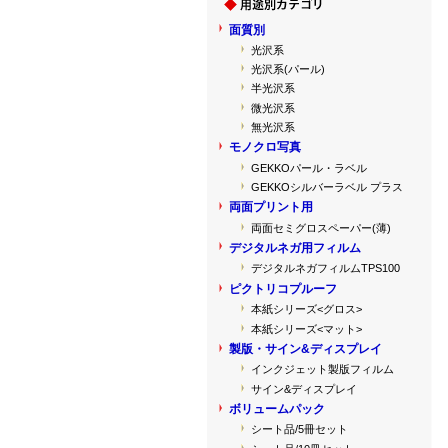
面質別
光沢系
光沢系(パール)
半光沢系
微光沢系
無光沢系
モノクロ写真
GEKKOパール・ラベル
GEKKOシルバーラベル プラス
両面プリント用
両面セミグロスペーパー(薄)
デジタルネガ用フィルム
デジタルネガフィルムTPS100
ピクトリコプルーフ
本紙シリーズ<グロス>
本紙シリーズ<マット>
製版・サイン&ディスプレイ
インクジェット製版フィルム
サイン&ディスプレイ
ボリュームパック
シート品/5冊セット