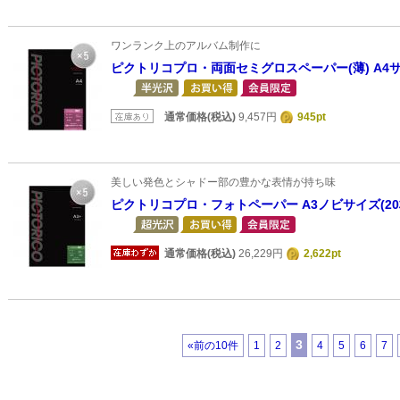
ワンランク上のアルバム制作に
ピクトリコプロ・両面セミグロスペーパー(薄) A4サ
通常価格(税込)
9,457円
945pt
美しい発色とシャドー部の豊かな表情が持ち味
ピクトリコプロ・フォトペーパー A3ノビサイズ(2
通常価格(税込)
26,229円
2,622pt
3
«前の10件
1
2
4
5
6
7