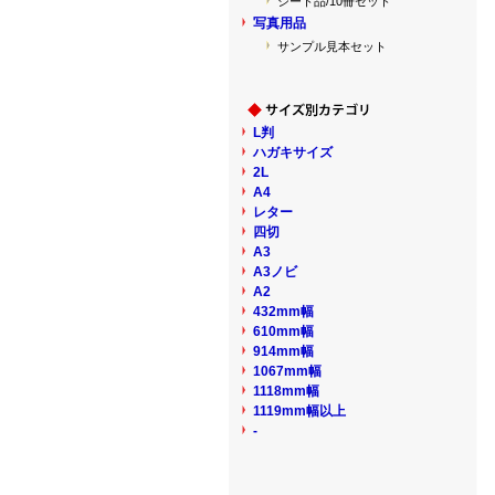
シート品/10冊セット
写真用品
サンプル見本セット
L判
ハガキサイズ
2L
A4
レター
四切
A3
A3ノビ
A2
432mm幅
610mm幅
914mm幅
1067mm幅
1118mm幅
1119mm幅以上
-