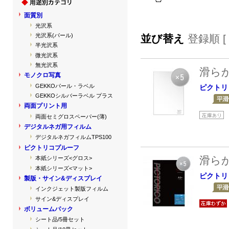
面質別
光沢系
光沢系(パール)
並び替え
登録順 [
半光沢系
微光沢系
無光沢系
滑ら
モノクロ写真
GEKKOパール・ラベル
ピクトリ
GEKKOシルバーラベル プラス
両面プリント用
両面セミグロスペーパー(薄)
デジタルネガ用フィルム
デジタルネガフィルムTPS100
ピクトリコプルーフ
滑ら
本紙シリーズ<グロス>
本紙シリーズ<マット>
ピクトリ
製版・サイン&ディスプレイ
インクジェット製版フィルム
サイン&ディスプレイ
ボリュームパック
シート品/5冊セット