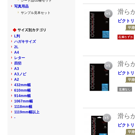
シート品/10冊セット
写真用品
滑ら
サンプル見本セット
ピクトリ
L判
ハガキサイズ
2L
A4
レター
滑ら
四切
A3
ピクトリ
A3ノビ
A2
432mm幅
610mm幅
914mm幅
1067mm幅
1118mm幅
1119mm幅以上
滑ら
-
ピクトリ