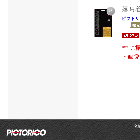
落ち
ピクトリ
***
・画像
名