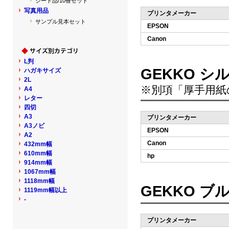
シート品/10冊セット
写真用品
プリンタメーカー
サンプル見本セット
EPSON
Canon
L判
GEKKO 
ハガキサイズ
2L
※別項「厚手用紙
A4
レター
四切
A3
プリンタメーカー
A3ノビ
EPSON
A2
Canon
432mm幅
610mm幅
hp
914mm幅
1067mm幅
1118mm幅
GEKKO ブ
1119mm幅以上
-
プリンタメーカー