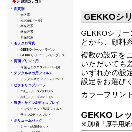
面質別
GEKKOシ
光沢系
光沢系(パール)
半光沢系
GEKKOシリ
微光沢系
無光沢系
とから、顔料
モノクロ写真
GEKKOパール・ラベル
複数の設定を
GEKKOシルバーラベル プラス
両面プリント用
いただいても
両面セミグロスペーパー(薄)
いずれかの設
デジタルネガ用フィルム
設定をお選び
デジタルネガフィルムTPS100
ピクトリコプルーフ
本紙シリーズ<グロス>
カラープリン
本紙シリーズ<マット>
製版・サイン&ディスプレイ
インクジェット製版フィルム
GEKKO レ
サイン&ディスプレイ
ボリュームパック
※別項「厚手用紙
シート品/5冊セット