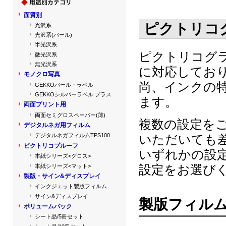
面質別
ピクトリコ
光沢系
光沢系(パール)
半光沢系
ピクトリコグ
微光沢系
無光沢系
に対応してお
モノクロ写真
尚、インクの
GEKKOパール・ラベル
GEKKOシルバーラベル プラス
ます。
両面プリント用
両面セミグロスペーパー(薄)
複数の設定を
デジタルネガ用フィルム
いただいても
デジタルネガフィルムTPS100
ピクトリコプルーフ
いずれかの設
本紙シリーズ<グロス>
設定をお選び
本紙シリーズ<マット>
製版・サイン&ディスプレイ
インクジェット製版フィルム
サイン&ディスプレイ
製版フィルム（
ボリュームパック
シート品/5冊セット