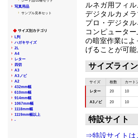
シート品/10冊セット
ルネガ用フィル
写真用品
デジタルカメラ
サンプル見本セット
プロ・デジタルネ
コンピューター
L判
の暗室作業によ
ハガキサイズ
げることが可能
2L
A4
レター
サイズライ
四切
A3
A3ノビ
A2
サイズ
枚数
カート
432mm幅
レター
20
10
610mm幅
914mm幅
A3ノビ
20
10
1067mm幅
1118mm幅
1119mm幅以上
特設サイト
-
⇒特設サイトは