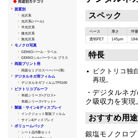
面質別
スペック
光沢系
光沢系(パール)
半光沢系
ベース
厚さ
坪
微光沢系
透明PET
145μm
184
無光沢系
モノクロ写真
GEKKOパール・ラベル
特長
GEKKOシルバーラベル プラス
両面プリント用
ピクトリコ独
両面セミグロスペーパー(薄)
デジタルネガ用フィルム
再現。
デジタルネガフィルムTPS100
ピクトリコプルーフ
・デジタルネガ
本紙シリーズ<グロス>
ク吸収力を実現
本紙シリーズ<マット>
製版・サイン&ディスプレイ
インクジェット製版フィルム
おすすめ用途
サイン&ディスプレイ
ボリュームパック
銀塩モノクロプ
シート品/5冊セット