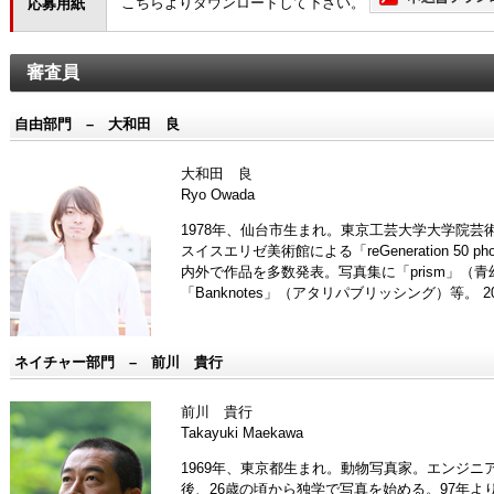
こちらよりダウンロードして下さい。
応募用紙
審査員
自由部門 – 大和田 良
大和田 良
Ryo Owada
1978年、仙台市生まれ。東京工芸大学大学院芸
スイスエリゼ美術館による「reGeneration 50 phot
内外で作品を多数発表。写真集に「prism」（青
「Banknotes」（アタリパブリッシング）等。
ネイチャー部門 – 前川 貴行
前川 貴行
Takayuki Maekawa
1969年、東京都生まれ。動物写真家。エンジ
後、26歳の頃から独学で写真を始める。97年