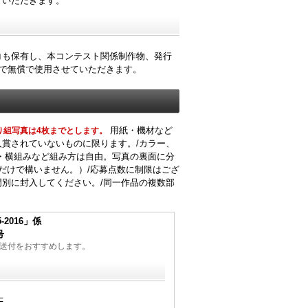
ていただきます。
コも保有し、本コンテスト関係制作物、発行
等で無償で使用させていただきます。
用紙・機材など
り組写真は4枚までとします。
賞されていないものに限ります。/カラー、
・横組みなど組み方は自由。写真の裏面に分
だけで構いません。）/応募点数に制限はござ
別に封入してください。/同一作品の複数部
2016」係
号
送付をおすすめします。
F