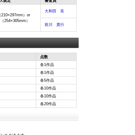
ズ規定
審査員
大和田 良
（210×297mm）or
（254×305mm）
前川 貴行
点数
各1作品
各1作品
各5作品
各10作品
各10作品
各20作品