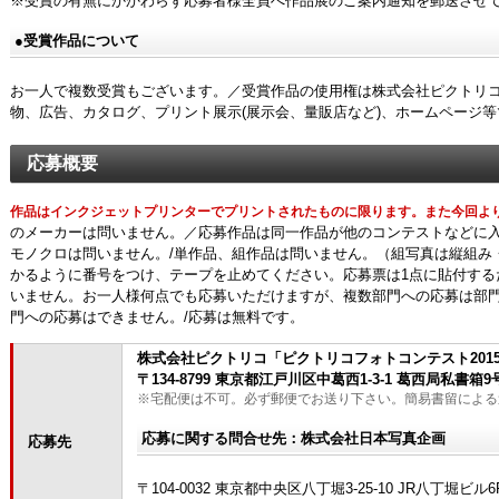
※受賞の有無にかかわらず応募者様全員へ作品展のご案内通知を郵送させ
●受賞作品について
お一人で複数受賞もございます。／受賞作品の使用権は株式会社ピクトリ
物、広告、カタログ、プリント展示(展示会、量販店など)、ホームページ
応募概要
作品はインクジェットプリンターでプリントされたものに限ります。また今回よ
のメーカーは問いません。／応募作品は同一作品が他のコンテストなどに入
モノクロは問いません。/単作品、組作品は問いません。（組写真は縦組み
かるように番号をつけ、テープを止めてください。応募票は1点に貼付する
いません。お一人様何点でも応募いただけますが、複数部門への応募は部門
門への応募はできません。/応募は無料です。
株式会社ピクトリコ「ピクトリコフォトコンテスト2015-
〒134-8799 東京都江戸川区中葛西1-3-1 葛西局私書箱9
※宅配便は不可。必ず郵便でお送り下さい。簡易書留による
応募に関する問合せ先：株式会社日本写真企画
応募先
〒104-0032 東京都中央区八丁堀3-25-10 JR八丁堀ビル6