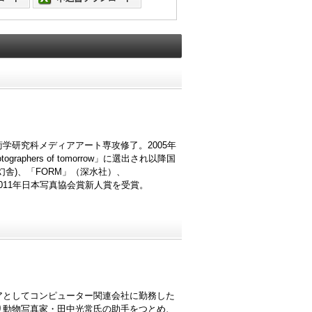
術学研究科メディアアート専攻修了。2005年
ographers of tomorrow」に選出され以降国
幻舎)、「FORM」（深水社）、
 2011年日本写真協会賞新人賞を受賞。
ニアとしてコンピューター関連会社に勤務した
より動物写真家・田中光常氏の助手をつとめ、