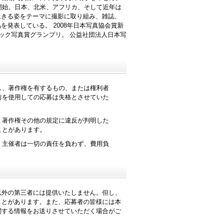
を開始。日本、北米、アフリカ、そして近年は
生きる姿をテーマに撮影に取り組み、雑誌、
発表している。 2008年日本写真協会賞新
ィック写真賞グランプリ。 公益社団法人日本写
し、著作権を有するもの、または権利者
前を使用しての応募は失格とさせていた
。著作権その他の規定に違反が判明した
ことがあります。
、主催者は一切の責任を負わず、費用負
以外の第三者には提供いたしません。但し、
ことがあります。また、応募者の皆様には本
関する情報をお送りさせていただく場合がご