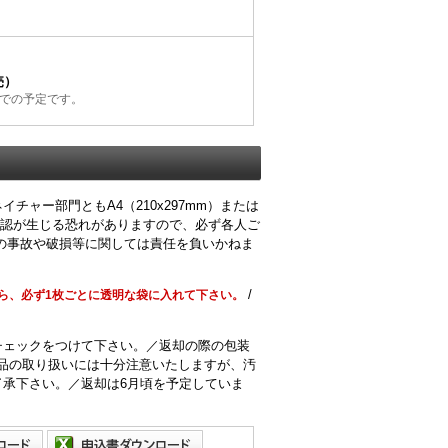
売）
での予定です。
ャー部門ともA4（210x297mm）または
で誤認が生じる恐れがありますので、必ず各人ご
の事故や破損等に関しては責任を負いかねま
/
から、必ず1枚ごとに透明な袋に入れて下さい。
チェックをつけて下さい。／返却の際の包装
作品の取り扱いには十分注意いたしますが、汚
承下さい。／返却は6月頃を予定していま