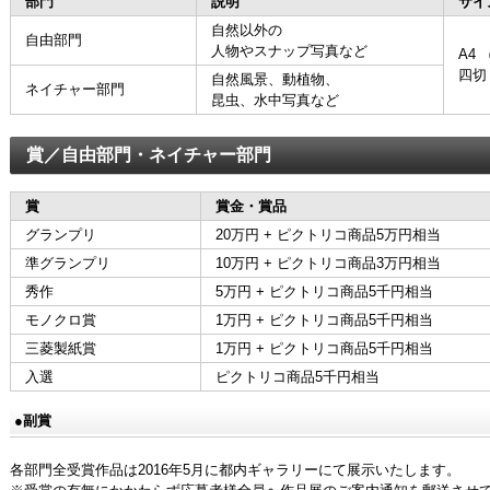
部門
説明
サイ
自然以外の
自由部門
人物やスナップ写真など
A4 
四切 
自然風景、動植物、
ネイチャー部門
昆虫、水中写真など
賞／自由部門・ネイチャー部門
賞
賞金・賞品
グランプリ
20万円 + ピクトリコ商品5万円相当
準グランプリ
10万円 + ピクトリコ商品3万円相当
秀作
5万円 + ピクトリコ商品5千円相当
モノクロ賞
1万円 + ピクトリコ商品5千円相当
三菱製紙賞
1万円 + ピクトリコ商品5千円相当
入選
ピクトリコ商品5千円相当
●副賞
各部門全受賞作品は2016年5月に都内ギャラリーにて展示いたします。