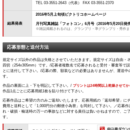
TEL 03-3551-2643（代表） FAX 03-3551-2370
2016年5月上旬頃ピクトリコホームページ
結果発表
月刊写真雑誌「フォトコン」6月号（2016年5月20日発
※雑誌掲載されるのは、グランプリ・準グランプリ・秀作ま
応募形態と送付方法
規定サイズ以外の作品は失格とさせていただきます。規定サイズは自由・ネイチ
四切（254x305mm）です。/応募者複数名で応募されると受付・審査等
とに送付して下さい。/応募の際、額装などの必要はありませんが、運送中
す。
作品の裏面に上・下を明記して下さい。/
プリントは24時間以上乾燥させて
作品1点ごとに応募用紙1枚を貼り付けて下さい。
応募作品はご希望の方のみご返却いたします。応募用紙の「返却希望」に
費用と送料として「1,000円分の郵便小為替」を同封して下さい。／応募
れ・破損・輸送時の万一の事故などに対する責任は負いかねますので、ご了
す。